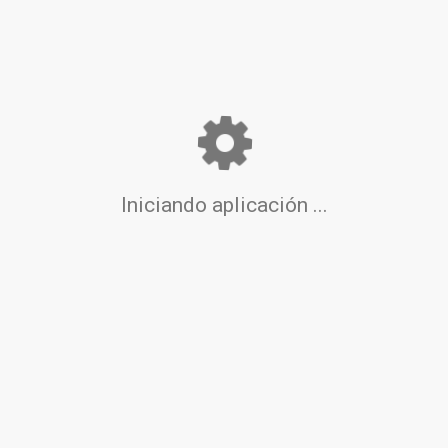
Cita Previa
Toggl
navig
Iniciando aplicación ...